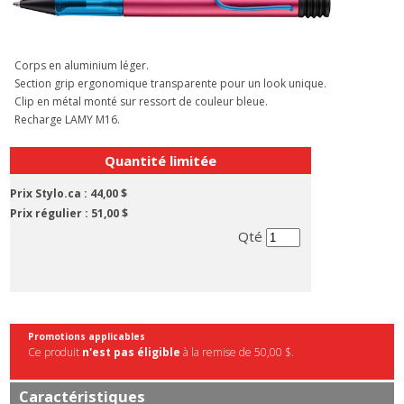
Corps en aluminium léger.
Section grip ergonomique transparente pour un look unique.
Clip en métal monté sur ressort de couleur bleue.
Recharge LAMY M16.
Quantité limitée
Prix Stylo.ca :
44,00 $
Prix régulier :
51,00 $
Qté
Promotions applicables
Ce produit
n'est pas éligible
à la remise de 50,00 $.
Caractéristiques