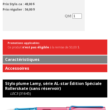
Prix Stylo.ca :
48,00 $
Prix régulier :
56,00 $
Qté
Promotions applicables
Ce produit
n'est pas éligible
à la remise de 50,00 $.
Caractéristiques
Accessoires
Stylo plume Lamy, série AL-star Édition Spéciale
Rollerskate (sans réservoir)
L0C3
(31645)