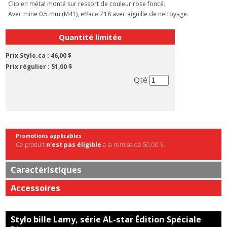
Clip en métal monté sur ressort de couleur rose foncé.
Avec mine 0.5 mm (M41), efface Z18 avec aiguille de nettoyage.
Quantité limitée
Prix Stylo.ca :
46,00 $
Prix régulier :
51,00 $
Qté
Promotions applicables
Ce produit
n'est pas éligible
à la remise de 50,00 $.
Caractéristiques
Accessoires
Stylo bille Lamy, série AL-star Édition Spéciale