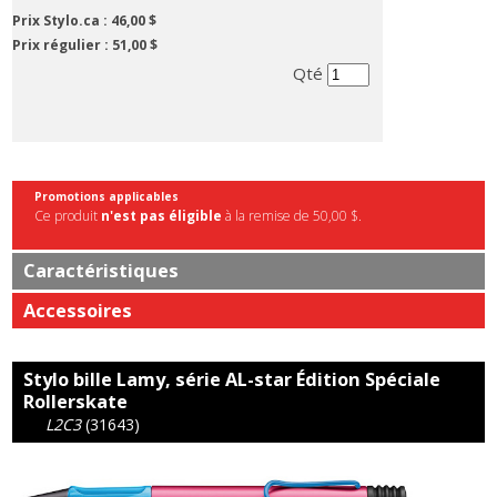
Prix Stylo.ca :
46,00 $
Prix régulier :
51,00 $
Qté
Promotions applicables
Ce produit
n'est pas éligible
à la remise de 50,00 $.
Caractéristiques
Accessoires
Stylo bille Lamy, série AL-star Édition Spéciale
Rollerskate
L2C3
(31643)