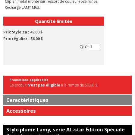
Clip en métal monté sur ressort de couleur rose foncé.
Recharge LAMY M63.
Quantité limitée
Prix Stylo.ca :
48,00 $
Prix régulier :
56,00 $
Qté
Promotions applicables
Ce produit
n'est pas éligible
à la remise de 50,00 $.
Caractéristiques
Accessoires
Stylo plume Lamy, série AL-star Édition Spéciale