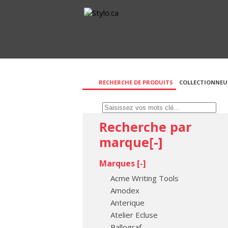
RECHERCHE DE PRODUITS
COLLECTIONNEU
Recherche par
marque[
-
]
Marques [
-
]
Acme Writing Tools
Amodex
Anterique
Atelier Ecluse
Ballograf