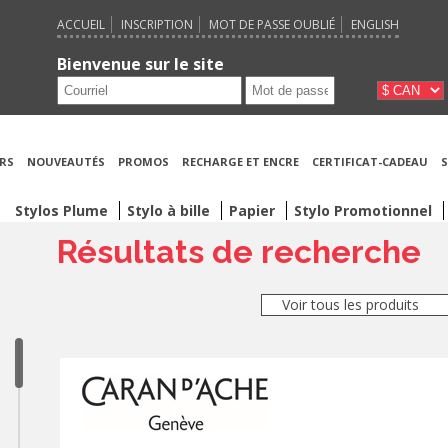
ACCUEIL
INSCRIPTION
MOT DE PASSE OUBLIÉ
ENGLISH
Bienvenue sur le site
RS
NOUVEAUTÉS
PROMOS
RECHARGE ET ENCRE
CERTIFICAT-CADEAU
S
Stylos Plume
Stylo à bille
Papier
Stylo Promotionnel
Résultats de recherche
Voir tous les produits