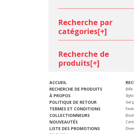
Edding
Esterbrook
Faber-Castell Design
Recherche par
Faber-Castell Office
catégories[
+
]
Faber-Castell, Graf von
Fisher Spacepen
Forchino
Recherche de
G. Lalo
Galen Leather Co.
produits[
+
]
GRAPHILO
Herbin, Jacques
Iroful
ACCUEIL
REC
Itoya
RECHERCHE DE PRODUITS
Bille
Jean-Louis Scherrer
À PROPOS
Stylo
POLITIQUE DE RETOUR
Jean-Pierre Lepine
Gel p
TERMES ET CONDITIONS
Feut
JooJoo Paper
COLLECTIONNEURS
Bout
Kaweco
NOUVEAUTÉS
Cart
Kuretake
LISTE DES PROMOTIONS
Dive
Lagrenade Créations