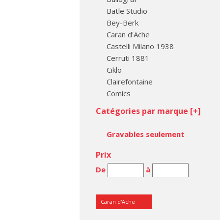
Batle Studio
Bey-Berk
Caran d'Ache
Castelli Milano 1938
Cerruti 1881
Ciklo
Clairefontaine
Comics
Conklin Pen Co
Catégories par marque [
+
]
Cross
Dee Charles
Gravables seulement
Diamine
Digee
Prix
DiLoro
De
à
Diplomat
Dupont, S.T.
e + m
Caran d'Ache
Ecowoodturner