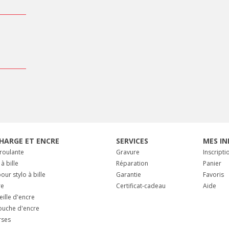
HARGE ET ENCRE
SERVICES
MES IN
 roulante
Gravure
Inscripti
 à bille
Réparation
Panier
our stylo à bille
Garantie
Favoris
re
Certificat-cadeau
Aide
eille d'encre
ouche d'encre
rses