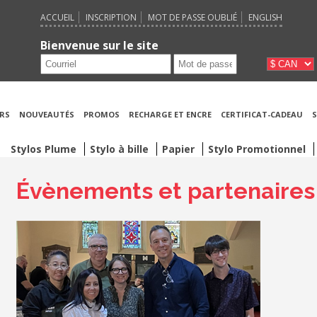
ACCUEIL
INSCRIPTION
MOT DE PASSE OUBLIÉ
ENGLISH
Bienvenue sur le site
RS
NOUVEAUTÉS
PROMOS
RECHARGE ET ENCRE
CERTIFICAT-CADEAU
S
Stylos Plume
Stylo à bille
Papier
Stylo Promotionnel
Évènements et partenaires