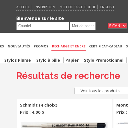
ACCUEIL
INSCRIPTION
MOT DE PASSE OUBLIÉ
ENGLISH
Bienvenue sur le site
RS
NOUVEAUTÉS
PROMOS
RECHARGE ET ENCRE
CERTIFICAT-CADEAU
S
Stylos Plume
Stylo à bille
Papier
Stylo Promotionnel
Résultats de recherche
Voir tous les produits
Schmidt (4 choix)
Mont 
Prix : 4,00 $
Prix :