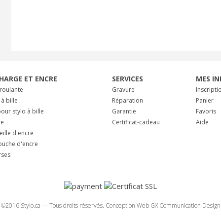
HARGE ET ENCRE
SERVICES
MES IN
 roulante
Gravure
Inscripti
 à bille
Réparation
Panier
our stylo à bille
Garantie
Favoris
re
Certificat-cadeau
Aide
eille d'encre
ouche d'encre
rses
©2016 Stylo.ca — Tous droits réservés.
Conception Web GX Communication Design