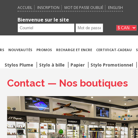
ACCUEIL
INSCRIPTION
MOT DE PASSE OUBLIÉ
ENGLISH
Bienvenue sur le site
RS
NOUVEAUTÉS
PROMOS
RECHARGE ET ENCRE
CERTIFICAT-CADEAU
S
Stylos Plume
Stylo à bille
Papier
Stylo Promotionnel
Contact — Nos boutiques