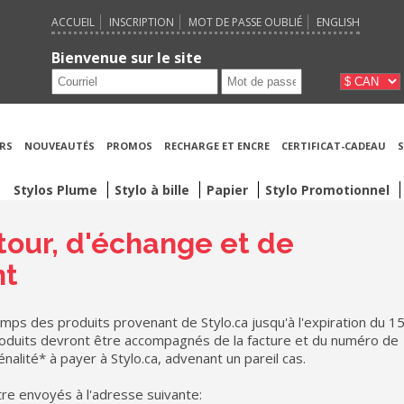
ACCUEIL
INSCRIPTION
MOT DE PASSE OUBLIÉ
ENGLISH
Bienvenue sur le site
RS
NOUVEAUTÉS
PROMOS
RECHARGE ET ENCRE
CERTIFICAT-CADEAU
S
Stylos Plume
Stylo à bille
Papier
Stylo Promotionnel
tour, d'échange et de
nt
ps des produits provenant de Stylo.ca jusqu'à l'expiration du 1
produits devront être accompagnés de la facture et du numéro de
lité* à payer à Stylo.ca, advenant un pareil cas.
re envoyés à l'adresse suivante: