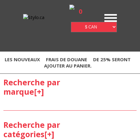
0
LES NOUVEAUX
FRAIS DE DOUANE
DE 25% SERONT
AJOUTER AU PANIER.
Recherche par
marque[
+
]
Recherche par
catégories[
+
]