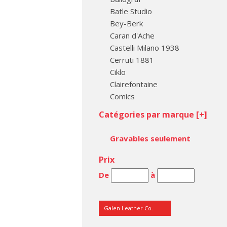
Batle Studio
Bey-Berk
Caran d'Ache
Castelli Milano 1938
Cerruti 1881
Ciklo
Clairefontaine
Comics
Conklin Pen Co
Catégories par marque [
+
]
Cross
Dee Charles
Gravables seulement
Diamine
Digee
Prix
DiLoro
De
à
Diplomat
Dupont, S.T.
e + m
Galen Leather Co.
Ecowoodturner