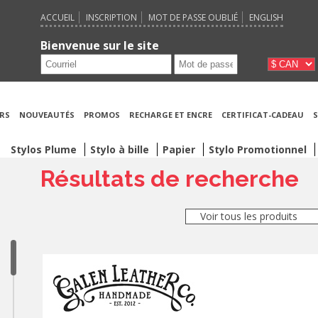
ACCUEIL
INSCRIPTION
MOT DE PASSE OUBLIÉ
ENGLISH
Bienvenue sur le site
RS
NOUVEAUTÉS
PROMOS
RECHARGE ET ENCRE
CERTIFICAT-CADEAU
S
Stylos Plume
Stylo à bille
Papier
Stylo Promotionnel
Résultats de recherche
Voir tous les produits