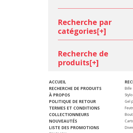
Edding
Esterbrook
Faber-Castell Design
Recherche par
Faber-Castell Office
catégories[
+
]
Faber-Castell, Graf von
Fisher Spacepen
Forchino
Recherche de
G. Lalo
Galen Leather Co.
produits[
+
]
GRAPHILO
Herbin, Jacques
Iroful
ACCUEIL
REC
Itoya
RECHERCHE DE PRODUITS
Bille
Jean-Louis Scherrer
À PROPOS
Stylo
POLITIQUE DE RETOUR
Jean-Pierre Lepine
Gel p
TERMES ET CONDITIONS
Feut
JooJoo Paper
COLLECTIONNEURS
Bout
Kaweco
NOUVEAUTÉS
Cart
Kuretake
LISTE DES PROMOTIONS
Dive
Lagrenade Créations