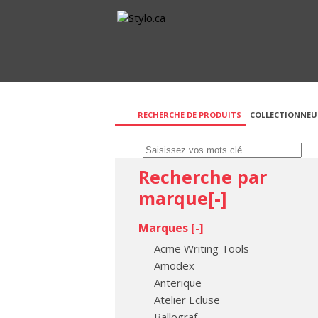
RECHERCHE DE PRODUITS
COLLECTIONNEU
Recherche par
marque[
-
]
Marques [
-
]
Acme Writing Tools
Amodex
Anterique
Atelier Ecluse
Ballograf