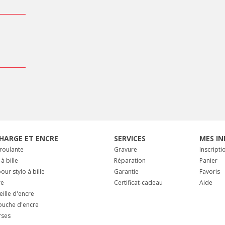
HARGE ET ENCRE
SERVICES
MES IN
 roulante
Gravure
Inscripti
 à bille
Réparation
Panier
our stylo à bille
Garantie
Favoris
re
Certificat-cadeau
Aide
eille d'encre
ouche d'encre
rses