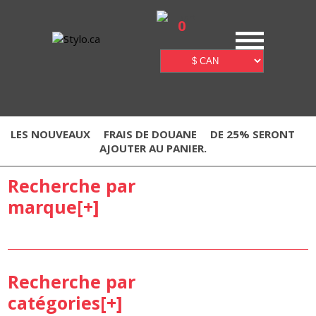
0
LES NOUVEAUX
FRAIS DE DOUANE
DE 25% SERONT
AJOUTER AU PANIER.
Recherche par
marque[
+
]
Recherche par
catégories[
+
]