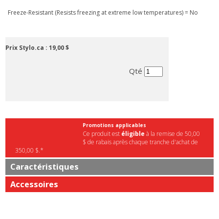
Freeze-Resistant (Resists freezing at extreme low temperatures) = No
Prix Stylo.ca :
19,00 $
Qté
Promotions applicables
Ce produit est
éligible
à la remise de 50,00
$ de rabais après chaque tranche d'achat de
350,00 $.*
Caractéristiques
Accessoires