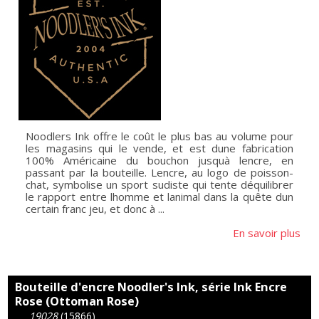
Noodlers Ink offre le coût le plus bas au volume pour
les magasins qui le vende, et est dune fabrication
100% Américaine du bouchon jusquà lencre, en
passant par la bouteille. Lencre, au logo de poisson-
chat, symbolise un sport sudiste qui tente déquilibrer
le rapport entre lhomme et lanimal dans la quête dun
certain franc jeu, et donc à ...
En savoir plus
Bouteille d'encre Noodler's Ink, série Ink Encre
Rose (Ottoman Rose)
19028
(15866)