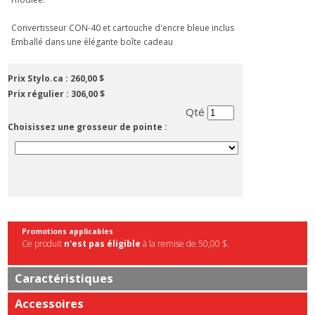
Convertisseur CON-40 et cartouche d'encre bleue inclus
Emballé dans une élégante boîte cadeau
Prix Stylo.ca :
260,00 $
Prix régulier :
306,00 $
Qté
Choisissez une grosseur de pointe :
Promotions applicables
Ce produit
n'est pas éligible
à la remise de 50,00 $.
Caractéristiques
Accessoires