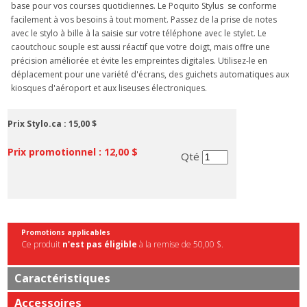
base pour vos courses quotidiennes. Le Poquito Stylus  se conforme
facilement à vos besoins à tout moment. Passez de la prise de notes
avec le stylo à bille à la saisie sur votre téléphone avec le stylet. Le
caoutchouc souple est aussi réactif que votre doigt, mais offre une
précision améliorée et évite les empreintes digitales. Utilisez-le en
déplacement pour une variété d'écrans, des guichets automatiques aux
kiosques d'aéroport et aux liseuses électroniques.
Prix Stylo.ca :
15,00 $
Prix promotionnel :
12,00 $
Qté
Promotions applicables
Ce produit
n'est pas éligible
à la remise de 50,00 $.
Caractéristiques
Accessoires