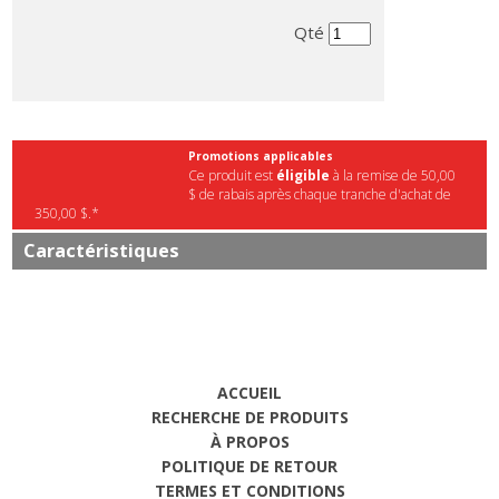
Qté
Promotions applicables
Ce produit est
éligible
à la remise de 50,00
$ de rabais après chaque tranche d'achat de
350,00 $.*
Caractéristiques
ACCUEIL
RECHERCHE DE PRODUITS
À PROPOS
POLITIQUE DE RETOUR
TERMES ET CONDITIONS