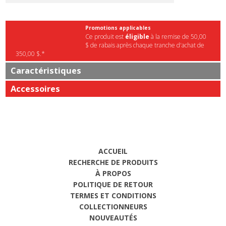
Promotions applicables
Ce produit est
éligible
à la remise de 50,00
$ de rabais après chaque tranche d'achat de
350,00 $.*
Caractéristiques
Accessoires
ACCUEIL
RECHERCHE DE PRODUITS
À PROPOS
POLITIQUE DE RETOUR
TERMES ET CONDITIONS
COLLECTIONNEURS
NOUVEAUTÉS