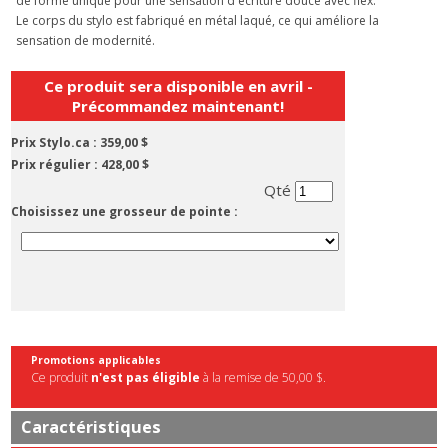
de forme unique pour une sensation d'écriture douce avec flex.
Le corps du stylo est fabriqué en métal laqué, ce qui améliore la
sensation de modernité.
Ce produit sera disponible en avril -
Précommandez maintenant!
Prix Stylo.ca :
359,00 $
Prix régulier :
428,00 $
Qté
Choisissez une grosseur de pointe :
Promotions applicables
Ce produit
n'est pas éligible
à la remise de 50,00 $.
Caractéristiques