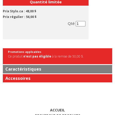
Quantité limitée
Prix Stylo.ca :
48,00 $
Prix régulier :
56,00 $
Qté
Promotions applicables
Ce produit
n'est pas éligible
à la remise de 50,00 $.
Caractéristiques
Accessoires
ACCUEIL