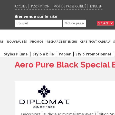
ACCUEIL
INSCRIPTION
MOT DE PASSE OUBLIÉ
ENGLISH
Bienvenue sur le site
RS
NOUVEAUTÉS
PROMOS
RECHARGE ET ENCRE
CERTIFICAT-CADEAU
S
Stylos Plume
Stylo à bille
Papier
Stylo Promotionnel
Aero Pure Black Special 
Découvrez l'audacieux minimalisme avec l'Édition Sp