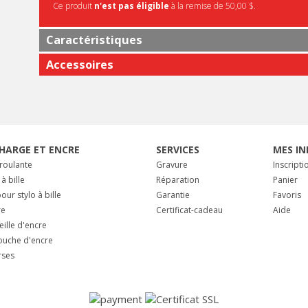
Ce produit
n'est pas éligible
à la remise de 50,00 $.
Caractéristiques
Accessoires
HARGE ET ENCRE
SERVICES
MES IN
 roulante
Gravure
Inscripti
 à bille
Réparation
Panier
our stylo à bille
Garantie
Favoris
re
Certificat-cadeau
Aide
eille d'encre
ouche d'encre
rses