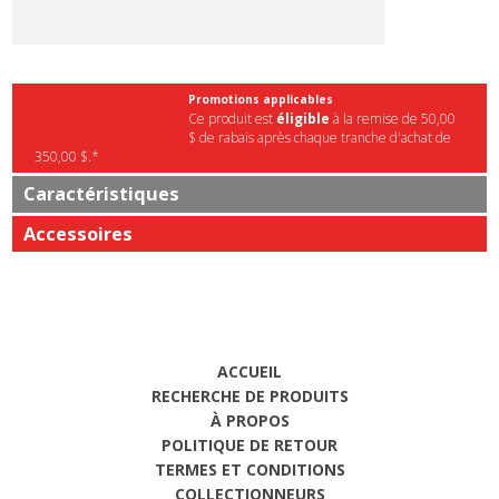
Promotions applicables
Ce produit est
éligible
à la remise de 50,00
$ de rabais après chaque tranche d'achat de
350,00 $.*
Caractéristiques
Accessoires
ACCUEIL
RECHERCHE DE PRODUITS
À PROPOS
POLITIQUE DE RETOUR
TERMES ET CONDITIONS
COLLECTIONNEURS