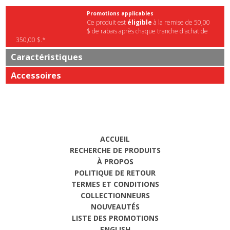
Promotions applicables
Ce produit est
éligible
à la remise de 50,00
$ de rabais après chaque tranche d'achat de
350,00 $.*
Caractéristiques
Accessoires
ACCUEIL
RECHERCHE DE PRODUITS
À PROPOS
POLITIQUE DE RETOUR
TERMES ET CONDITIONS
COLLECTIONNEURS
NOUVEAUTÉS
LISTE DES PROMOTIONS
ENGLISH