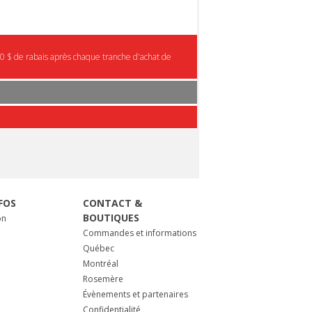
0 $ de rabais après chaque tranche d'achat de
FOS
CONTACT &
BOUTIQUES
on
Commandes et informations
Québec
Montréal
Rosemère
Évènements et partenaires
Confidentialité