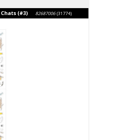
 Chats (#3)
82687006
(31774)