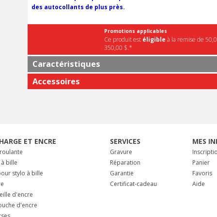
des autocollants de plus près.
Promotions applicables
Ce produit est
éligible
à la remise de 50,0
350,00 $.*
Caractéristiques
Accessoires
HARGE ET ENCRE
SERVICES
MES IN
 roulante
Gravure
Inscripti
 à bille
Réparation
Panier
our stylo à bille
Garantie
Favoris
re
Certificat-cadeau
Aide
eille d'encre
ouche d'encre
rses