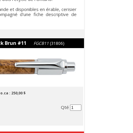
e et disponibles en érable, cerisier
ompagné d'une fiche descriptive de
ck Brun #11
FGCB11
(31806)
lo.ca :
250,00 $
Qté