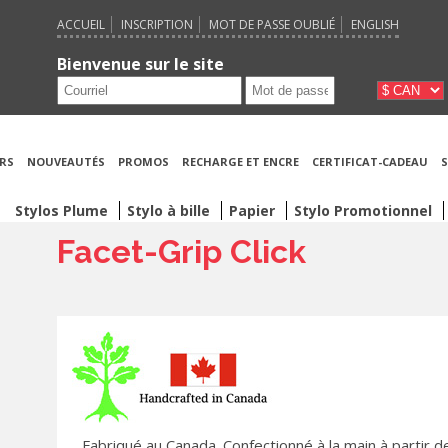
ACCUEIL
INSCRIPTION
MOT DE PASSE OUBLIÉ
ENGLISH
Bienvenue sur le site
RS
NOUVEAUTÉS
PROMOS
RECHARGE ET ENCRE
CERTIFICAT-CADEAU
S
Stylos Plume
Stylo à bille
Papier
Stylo Promotionnel
Facet-Grip Click
Fabriqué au Canada. Confectionné à la main à partir de