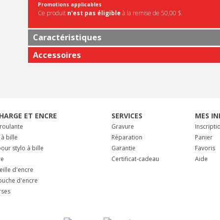
Promotions applicables
Ce produit
n'est pas éligible
à la remise de 50,00 $.
Caractéristiques
Accessoires
HARGE ET ENCRE
SERVICES
MES IN
 roulante
Gravure
Inscripti
 à bille
Réparation
Panier
our stylo à bille
Garantie
Favoris
re
Certificat-cadeau
Aide
eille d'encre
ouche d'encre
rses