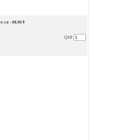
lo.ca :
68,00 $
Qté