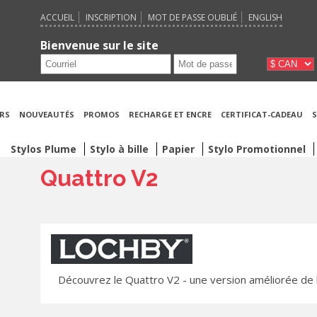
ACCUEIL
INSCRIPTION
MOT DE PASSE OUBLIÉ
ENGLISH
Bienvenue sur le site
RS
NOUVEAUTÉS
PROMOS
RECHARGE ET ENCRE
CERTIFICAT-CADEAU
S
Stylos Plume
Stylo à bille
Papier
Stylo Promotionnel
Quattro V2
Découvrez le Quattro V2 - une version améliorée de l'