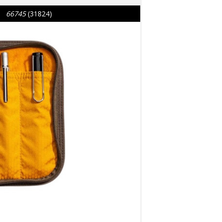
66745
(31824)