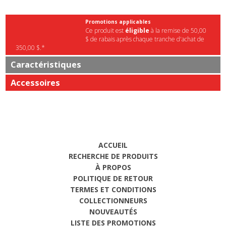
Promotions applicables
Ce produit est
éligible
à la remise de 50,00
$ de rabais après chaque tranche d'achat de
350,00 $.*
Caractéristiques
Accessoires
ACCUEIL
RECHERCHE DE PRODUITS
À PROPOS
POLITIQUE DE RETOUR
TERMES ET CONDITIONS
COLLECTIONNEURS
NOUVEAUTÉS
LISTE DES PROMOTIONS