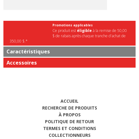
Promotions applicables
Ce produit est
éligible
à la remise de 50,00
$ de rabais après chaque tranche d'achat de
350,00 $.*
Caractéristiques
Accessoires
ACCUEIL
RECHERCHE DE PRODUITS
À PROPOS
POLITIQUE DE RETOUR
TERMES ET CONDITIONS
COLLECTIONNEURS