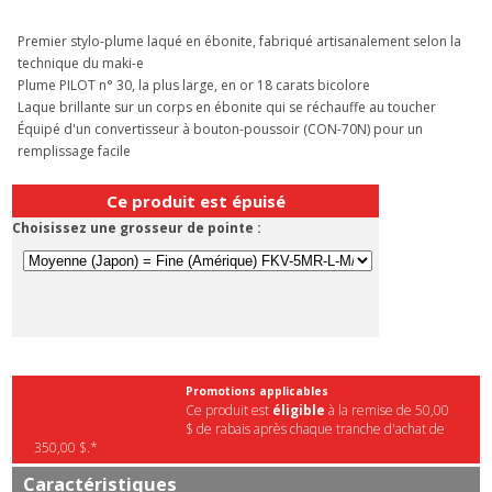
Premier stylo-plume laqué en ébonite, fabriqué artisanalement selon la
technique du maki-e
Plume PILOT n° 30, la plus large, en or 18 carats bicolore
Laque brillante sur un corps en ébonite qui se réchauffe au toucher
Équipé d'un convertisseur à bouton-poussoir (CON-70N) pour un
remplissage facile
Ce produit est épuisé
Choisissez une grosseur de pointe :
Promotions applicables
Ce produit est
éligible
à la remise de 50,00
$ de rabais après chaque tranche d'achat de
350,00 $.*
Caractéristiques