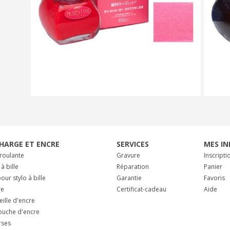
HARGE ET ENCRE
SERVICES
MES IN
 roulante
Gravure
Inscripti
 à bille
Réparation
Panier
our stylo à bille
Garantie
Favoris
re
Certificat-cadeau
Aide
eille d'encre
ouche d'encre
rses