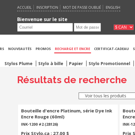
ACCUEIL
INSCRIPTION
MOT DE PASSE OUBLIÉ
ENGLISH
Bienvenue sur le site
RS
NOUVEAUTÉS
PROMOS
RECHARGE ET ENCRE
CERTIFICAT-CADEAU
S
Stylos Plume
Stylo à bille
Papier
Stylo Promotionnel
Résultats de recherche
Voir tous les produits
Bouteille d'encre Platinum, série Dye Ink
Boute
Encre Rouge (60ml)
Encre
INK-1200 #2 (28126)
INK-12
Prix Stylo.ca : 27,00 $
Prix 