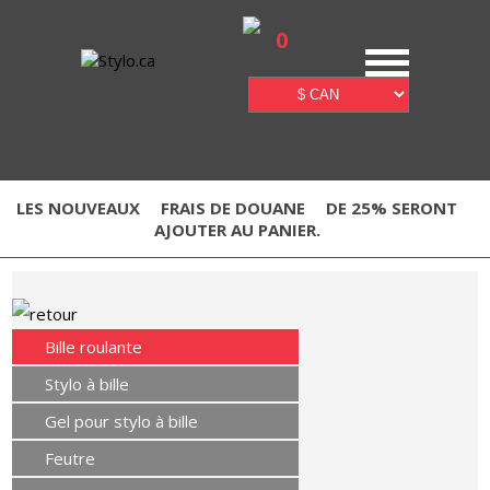
0
LES NOUVEAUX
FRAIS DE DOUANE
DE 25% SERONT
AJOUTER AU PANIER.
Bille roulante
Stylo à bille
Gel pour stylo à bille
Feutre