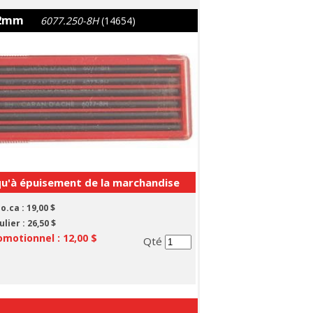
 2mm
6077.250-8H
(14654)
qu'à épuisement de la marchandise
lo.ca :
19,00 $
ulier :
26,50 $
omotionnel :
12,00 $
Qté