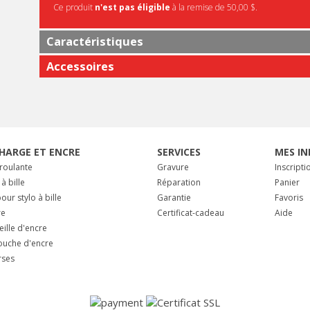
Ce produit
n'est pas éligible
à la remise de 50,00 $.
Caractéristiques
Accessoires
HARGE ET ENCRE
SERVICES
MES IN
 roulante
Gravure
Inscripti
 à bille
Réparation
Panier
our stylo à bille
Garantie
Favoris
re
Certificat-cadeau
Aide
eille d'encre
ouche d'encre
rses