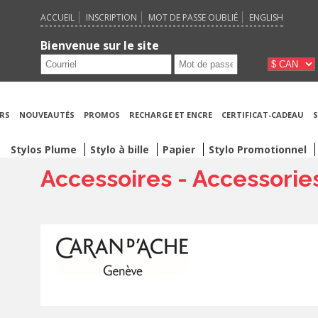
ACCUEIL
INSCRIPTION
MOT DE PASSE OUBLIÉ
ENGLISH
Bienvenue sur le site
RS
NOUVEAUTÉS
PROMOS
RECHARGE ET ENCRE
CERTIFICAT-CADEAU
S
Stylos Plume
Stylo à bille
Papier
Stylo Promotionnel
Accessoires - Accessorie