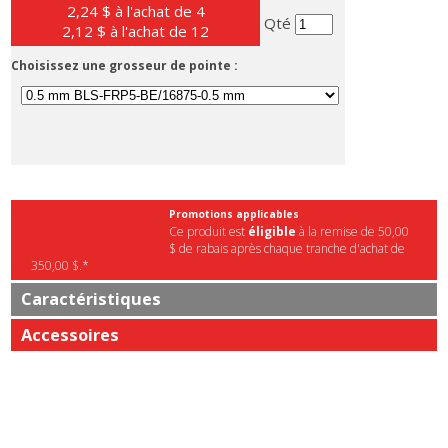
2,24 $ à l'achat de 4
Qté
2,12 $ à l'achat de 12
Choisissez une grosseur de pointe :
Promotions applicables
Ce produit est
éligible
à la remise de 50,00
$ de rabais après chaque tranche d'achat de
350,00 $.*
Caractéristiques
Accessoires