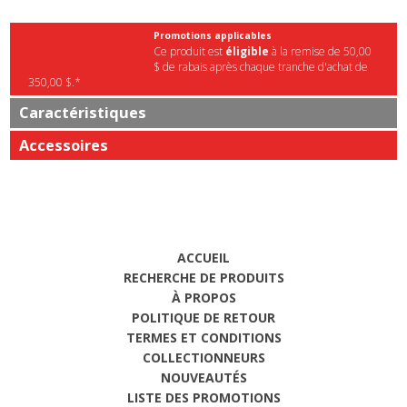
Promotions applicables
Ce produit est
éligible
à la remise de 50,00
$ de rabais après chaque tranche d'achat de
350,00 $.*
Caractéristiques
Accessoires
ACCUEIL
RECHERCHE DE PRODUITS
À PROPOS
POLITIQUE DE RETOUR
TERMES ET CONDITIONS
COLLECTIONNEURS
NOUVEAUTÉS
LISTE DES PROMOTIONS