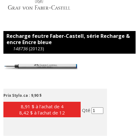
Recharge feutre Faber-Castell, série Recharge &
encre Encre bleue
148736
(20123)
Prix Stylo.ca :
9,90 $
8,91 $ à l'achat de 4
Qté
8,42 $ à l'achat de 12