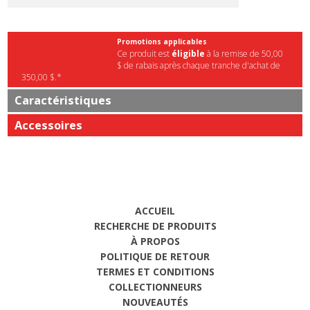
Promotions applicables
Ce produit est
éligible
à la remise de 50,00
$ de rabais après chaque tranche d'achat de
350,00 $.*
Caractéristiques
Accessoires
ACCUEIL
RECHERCHE DE PRODUITS
À PROPOS
POLITIQUE DE RETOUR
TERMES ET CONDITIONS
COLLECTIONNEURS
NOUVEAUTÉS