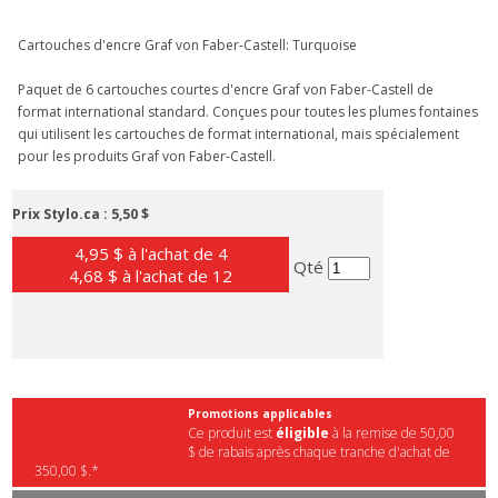
Cartouches d'encre Graf von Faber-Castell: Turquoise
Paquet de 6 cartouches courtes d'encre Graf von Faber-Castell de
format international standard. Conçues pour toutes les plumes fontaines
qui utilisent les cartouches de format international, mais spécialement
pour les produits Graf von Faber-Castell.
Prix Stylo.ca :
5,50 $
4,95 $ à l'achat de 4
Qté
4,68 $ à l'achat de 12
Promotions applicables
Ce produit est
éligible
à la remise de 50,00
$ de rabais après chaque tranche d'achat de
350,00 $.*