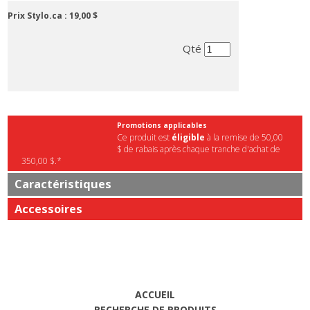
Prix Stylo.ca :
19,00 $
Qté
Promotions applicables
Ce produit est
éligible
à la remise de 50,00
$ de rabais après chaque tranche d'achat de
350,00 $.*
Caractéristiques
Accessoires
ACCUEIL
RECHERCHE DE PRODUITS