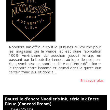
Noodlers Ink offre le coût le plus bas au volume pour
les magasins qui le vende, et est dune fabrication
100% Américaine du bouchon jusquà lencre, en
passant par la bouteille. Lencre, au logo de poisson-
chat, symbolise un sport sudiste qui tente déquilibrer
le rapport entre lhomme et lanimal dans la quête dun
certain franc jeu, et donc à ...
En savoir plus
Bouteille d'encre Noodler's Ink, série Ink Encre
Bleue (Concord Bream)
19043
(26986)