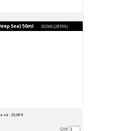
Deep Sea) 50ml
50266
(28396)
lo.ca :
25,00 $
Qté