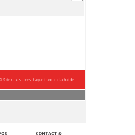
0 $ de rabais après chaque tranche d'achat de
FOS
CONTACT &