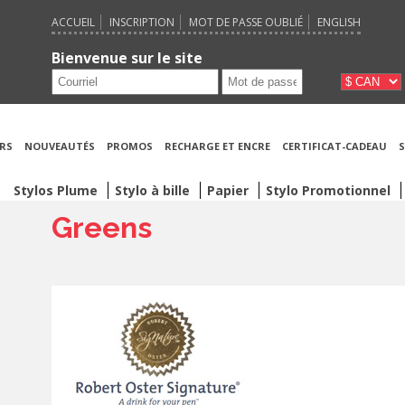
ACCUEIL
INSCRIPTION
MOT DE PASSE OUBLIÉ
ENGLISH
Bienvenue sur le site
RS
NOUVEAUTÉS
PROMOS
RECHARGE ET ENCRE
CERTIFICAT-CADEAU
S
Stylos Plume
Stylo à bille
Papier
Stylo Promotionnel
Greens