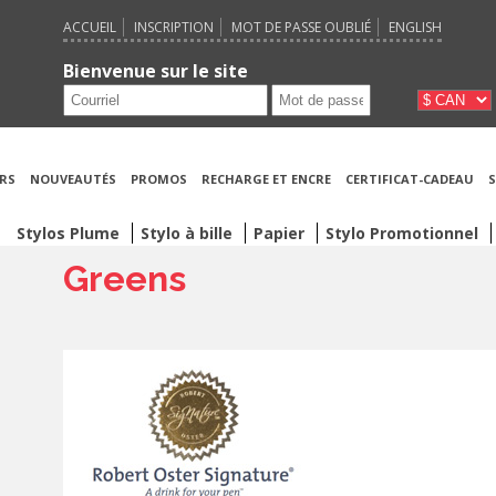
ACCUEIL
INSCRIPTION
MOT DE PASSE OUBLIÉ
ENGLISH
Bienvenue sur le site
RS
NOUVEAUTÉS
PROMOS
RECHARGE ET ENCRE
CERTIFICAT-CADEAU
S
Stylos Plume
Stylo à bille
Papier
Stylo Promotionnel
Greens