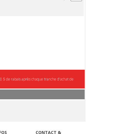
0 $ de rabais après chaque tranche d'achat de
FOS
CONTACT &