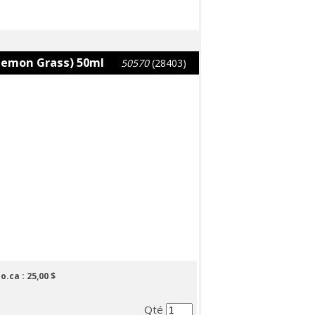
(Lemon Grass) 50ml
50570
(28403)
lo.ca :
25,00 $
Qté