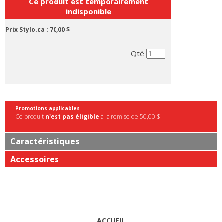
Ce produit est temporairement
indisponible
Prix Stylo.ca :
70,00 $
Qté
Promotions applicables
Ce produit
n'est pas éligible
à la remise de 50,00 $.
Caractéristiques
Accessoires
ACCUEIL