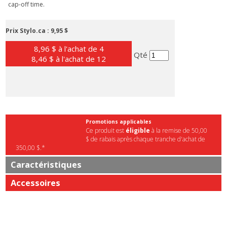
cap-off time.
Prix Stylo.ca :
9,95 $
8,96 $ à l'achat de 4
Qté
8,46 $ à l'achat de 12
Promotions applicables
Ce produit est
éligible
à la remise de 50,00
$ de rabais après chaque tranche d'achat de
350,00 $.*
Caractéristiques
Accessoires