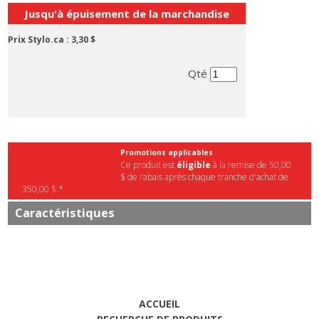
Jusqu'à épuisement de la marchandise
Prix Stylo.ca :
3,30 $
Qté
Promotions applicables
Ce produit est
éligible
à la remise de 50,00
$ de rabais après chaque tranche d'achat de
350,00 $.*
Caractéristiques
ACCUEIL